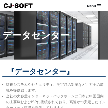
Menu
コ
ン
テ
ン
データセンター
ツ
へ
ス
キ
ッ
プ
『データセンター』
監視システムやセキュリティ、災害時の対策など、万全の環
境を提供致します。
当社の大容量インターネットバックボーンは日本と中国国内
の主要IXおよびISPに接続されており、高速かつ安定したイン
ターネット環境を提供しております。