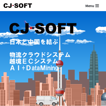
Menu
コ
ン
テ
ン
ツ
へ
ス
キ
ッ
プ