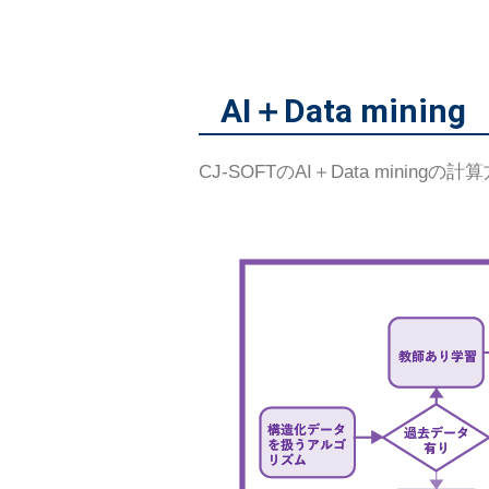
AI＋Data mining
CJ-SOFTのAI＋Data miningの計