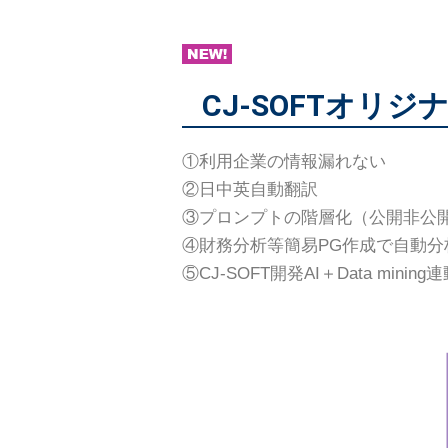
CJ-SOFTオリジナ
①利用企業の情報漏れない
②日中英自動翻訳
③プロンプトの階層化（公開非公
④財務分析等簡易PG作成で自動分
⑤CJ-SOFT開発AI＋Data min