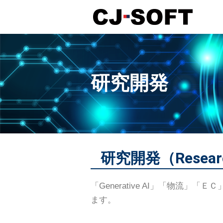
コ
ン
テ
ン
研究開発
ツ
へ
ス
キ
ッ
プ
研究開発（Research
「Generative AI」「物
ます。