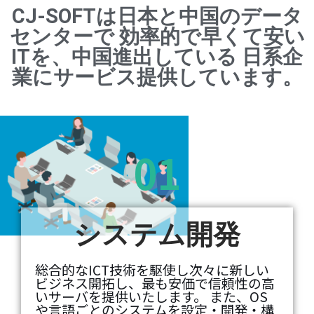
CJ-SOFTは日本と中国のデータ
センターで 効率的で早くて安い
ITを、中国進出している 日系企
業にサービス提供しています。
01
システム開発
総合的なICT技術を駆使し次々に新しい
ビジネス開拓し、最も安価で信頼性の高
いサーバを提供いたします。 また、OS
や言語ごとのシステムを設定・開発・構