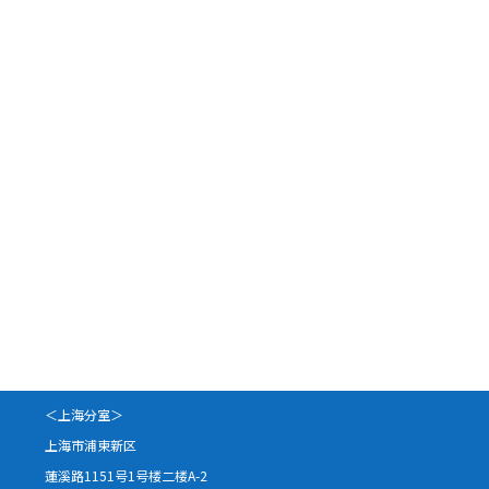
＜上海分室＞
上海市浦東新区
蓮溪路1151号1号楼二楼A-2