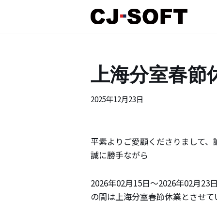
コ
ン
テ
上海分室春節
ン
ツ
へ
2025年12月23日
ス
キ
ッ
平素よりご愛顧くださりまして、
プ
誠に勝手ながら
2026年02月15日～2026年02月23
の間は上海分室春節休業とさせて