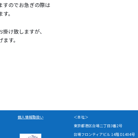
ますのでお急ぎの際は
ます。
お掛け致しますが、
げます。
個人情報取扱い
＜本社＞
東京都港区台場二丁目3番2号
台場フロンティアビル 14階 D1404号