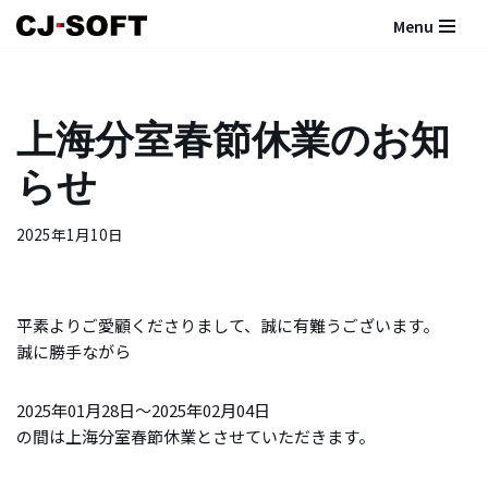
Menu
コ
ン
テ
上海分室春節休業のお知
ン
ツ
らせ
へ
ス
2025年1月10日
キ
ッ
プ
平素よりご愛顧くださりまして、誠に有難うございます。
誠に勝手ながら
2025年01月28日～2025年02月04日
の間は上海分室春節休業とさせていただきます。