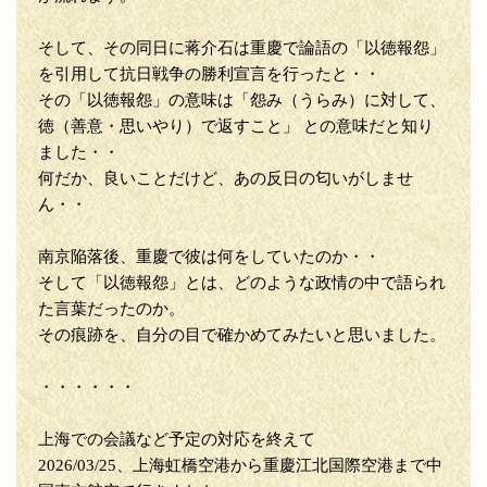
そして、その同日に蒋介石は重慶で論語の「以徳報怨」
を引用して抗日戦争の勝利宣言を行ったと・・
その「以徳報怨」の意味は「怨み（うらみ）に対して、
徳（善意・思いやり）で返すこと」 との意味だと知り
ました・・
何だか、良いことだけど、あの反日の匂いがしませ
ん・・
南京陥落後、重慶で彼は何をしていたのか・・
そして「以徳報怨」とは、どのような政情の中で語られ
た言葉だったのか。
その痕跡を、自分の目で確かめてみたいと思いました。
・・・・・・
上海での会議など予定の対応を終えて
2026/03/25、上海虹橋空港から重慶江北国際空港まで中