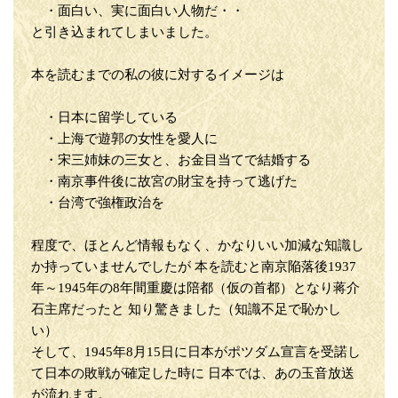
・面白い、実に面白い人物だ・・
と引き込まれてしまいました。
本を読むまでの私の彼に対するイメージは
・日本に留学している
・上海で遊郭の女性を愛人に
・宋三姉妹の三女と、お金目当てで結婚する
・南京事件後に故宮の財宝を持って逃げた
・台湾で強権政治を
程度で、ほとんど情報もなく、かなりいい加減な知識し
か持っていませんでしたが 本を読むと南京陥落後1937
年～1945年の8年間重慶は陪都（仮の首都）となり蒋介
石主席だったと 知り驚きました（知識不足で恥かし
い）
そして、1945年8月15日に日本がポツダム宣言を受諾し
て日本の敗戦が確定した時に 日本では、あの玉音放送
が流れます。