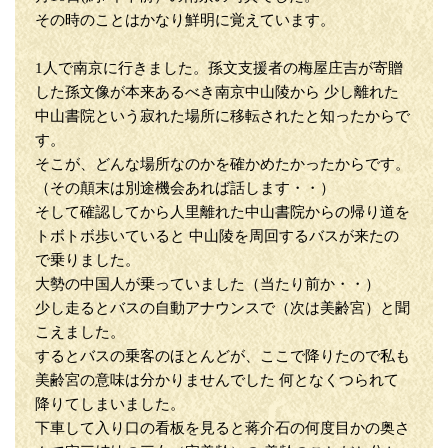
その時のことはかなり鮮明に覚えています。
1人で南京に行きました。孫文支援者の梅屋庄吉が寄贈
した孫文像が本来あるべき南京中山陵から 少し離れた
中山書院という寂れた場所に移転されたと知ったからで
す。
そこが、どんな場所なのかを確かめたかったからです。
（その顛末は別途機会あれば話します・・）
そして確認してから人里離れた中山書院からの帰り道を
トボトボ歩いていると 中山陵を周回するバスが来たの
で乗りました。
大勢の中国人が乗っていました（当たり前か・・）
少し走るとバスの自動アナウンスで（次は美齢宮）と聞
こえました。
するとバスの乗客のほとんどが、ここで降りたので私も
美齢宮の意味は分かりませんでした 何となくつられて
降りてしまいました。
下車して入り口の看板を見ると蒋介石の何度目かの奥さ