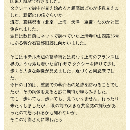
国東方航空で行きました。
タクシーで街中が見え始めると超高層ビルが多数見えま
した。新宿の10倍ぐらいか・・
流石、直轄都市（北京・上海・天津・重慶）なのかと圧
倒されました。
翌日は数日前にネットで調べていた上清寺中山四路36号
にある蒋介石官邸旧跡に向かいました。
そこはホテル周辺の繁華街とは異なり上海のフランス租
界のような落ち着いた官庁街で タクシーを降りて少し
歩くと大きな銅像が見えました、近づくと周恩来でし
た。
今日の目的は、重慶での蒋介石の足跡を訪ねることでし
たが、その銅像を見ると妙に期待が膨らみました。
でも、歩いても、歩いても、見つかりません。行ったり
来たりしましたが、 眼の前の大きな共産党の施設があ
ったので怒られるかも知れないが、
そこの守衛さんに尋ねたら