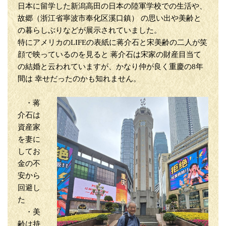
日本に留学した新潟高田の日本の陸軍学校での生活や、
故郷（浙江省寧波市奉化区溪口鎮） の思い出や美齢と
の暮らしぶりなどが展示されていました。
特にアメリカのLIFEの表紙に蒋介石と宋美齢の二人が笑
顔で映っているのを見ると 蒋介石は宋家の財産目当て
の結婚と云われていますが、かなり仲が良く重慶の8年
間は 幸せだったのかも知れません。
・蒋
介石は
資産家
を妻に
してお
金の不
安から
回避し
た
・美
齢は持