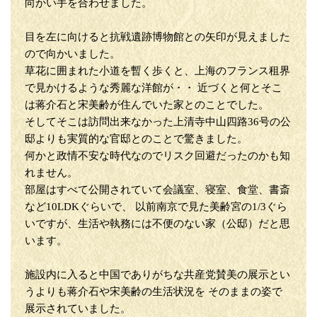
向かい手を合わせました。
目を左に向けると抗戦遺跡博物館との矢印が見えました
ので向かいました。
草花に囲まれた小道を暫く歩くと、上海のフランス租界
で見かけるような秀麗な洋館が・・ 近づくと何とそこ
は蒋介石と宋美齢が住んでいた家とのことでした。
そしてそこは訪問出来なかった上清寺中山四路36号の公
邸よりも実質的な官邸とのことで驚きました。
何かと政情不安な時代なのでリスク回避だったのかも知
れません。
部屋はすべて公開されていて会議室、寝室、食堂、書斎
など10LDKぐらいで、 以前南京で見た美齢宮の1/3ぐら
いですが、生活や執務には不便のない家（公邸）だと思
います。
施設内に入ると中国でありがちな共産党賛美の展示とい
うよりも蒋介石や宋美齢の生活状況を そのままの姿で
展示されていました。