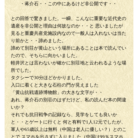
・蒋介石・・この中にあるけど非公開です・・
との回答で驚きました。一瞬、こんなに重要な近代史の
遺産を非公開と理由は何故なのか・・と 思いましたが
見ると重慶共産党施設内なので一般人は入れないは当た
り前かと・・諦めました。
諦めて別荘が黄山という場所にあることは本で読んでい
たので、そちらに向かいました。
軽井沢とは言わないが確かに別荘地と云われるような場
所でした。
タクシーで30分ほどかかりました。
入口に着くと大きな石柱の門が見えました
「黄山抗戦遺跡博物館」の大きな文字が・・
あれ、蒋介石の別荘のはずだけど、私の読んだ本の間違
いか？
それでも抗日戦争の記録なら、見学をしても良いか
と・・とゲートに行くと 何と有料で1人12元でしたが、
軍人や65歳以上は無料（中国は老人に優しい？）とのこ
とで スマホを出さずに入りました（中国は99％スマホ