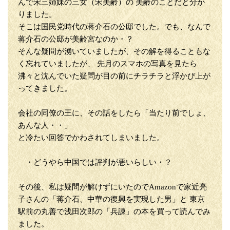
んで宋三姉妹の三女（宋美齢）の 美齢のことだと分か
りました。
そこは国民党時代の蒋介石の公邸でした。でも、なんで
蒋介石の公邸が美齢宮なのか・？
そんな疑問が湧いていましたが、その解を得ることもな
く忘れていましたが、 先月のスマホの写真を見たら
沸々と沈んでいた疑問が目の前にチラチラと浮かび上が
ってきました。
会社の同僚の王に、その話をしたら「当たり前でしょ、
あんな人・・」
と冷たい回答でかわされてしまいました。
・どうやら中国では評判が悪いらしい・？
その後、私は疑問が解けずにいたのでAmazonで家近亮
子さんの「蒋介石、中華の復興を実現した男」と 東京
駅前の丸善で浅田次郎の「兵諌」の本を買って読んでみ
ました。