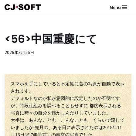
Menu
コ
ン
テ
<56>中国重慶にて
ン
ツ
2026年3月26日
へ
ス
キ
ッ
プ
スマホを手にしていると不定期に昔の写真が自動で表示
されます。
デフォルトなのか私が意図的に設定したのか不明です
が、特段仕組みを調べることもせずに 都度表示される
写真に時々の自分を懐かしんだりしていました。
大半は、あんなことも、こんなことも、くらいで流して
いましたが 先月の、ある日に表示されたのは2018年11
月16日(約7年半前）の南京の写真でした。