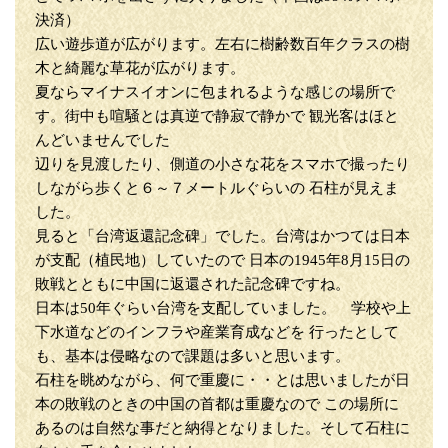
決済）
広い遊歩道が広がります。左右に樹齢数百年クラスの樹
木と綺麗な草花が広がります。
夏ならマイナスイオンに包まれるような感じの場所で
す。街中も喧騒とは真逆で静寂で静かで 観光客はほと
んどいませんでした
辺りを見渡したり、側道の小さな花をスマホで撮ったり
しながら歩くと６～７メートルぐらいの 石柱が見えま
した。
見ると「台湾返還記念碑」でした。台湾はかつては日本
が支配（植民地）していたので 日本の1945年8月15日の
敗戦とともに中国に返還された記念碑ですね。
日本は50年ぐらい台湾を支配していました。 学校や上
下水道などのインフラや産業育成などを 行ったとして
も、基本は侵略なので課題は多いと思います。
石柱を眺めながら、何で重慶に・・とは思いましたが日
本の敗戦のときの中国の首都は重慶なので この場所に
あるのは自然な事だと納得となりました。そして石柱に