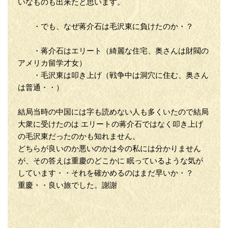
いなものも出来たと思います。
・でも、なぜ蒋介石は毛沢東に負けたのか・？
・蒋介石はエリート（綺麗な住宅、奥さんは財閥の
アメリカ留学才女）
・毛沢東は叩き上げ（戦争中は洞穴に住む、奥さん
は普通・・）
結局当時の中国には字も読めない人も多くいたので結局
大衆に受けたのは エリートの蒋介石ではなく叩き上げ
の毛沢東だったのかも知れません。
どちらが良いのか悪いのかは今の私には分かりません
が、その答えは重慶のどこかに 眠っているような気が
しています・・それを確かめるのはまだ早いか・？
重慶・・良い旅でした。謝謝