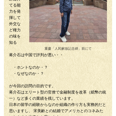
てる能
力を発
揮して
外交な
ど権力
の味を
知る
重慶「人民解放記念碑」前にて
蒋介石は中国で評判が悪い・・
・ホントなのか・？
・なぜなのか・？
が今回の訪問の目的です。
蒋介石はエリート型の官僚で金融制度を改革（紙幣の統
一）など多くの業績を残しています。
日本の留学の経験からなのか組織の作り方も実務的だと
思いますし、 宋美齢との結婚でアメリカとのコネみた