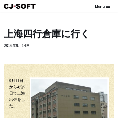
Menu
コ
ン
テ
上海四行倉庫に行く
ン
ツ
2016年9月14日
へ
ス
キ
ッ
プ
9月11日
から4泊5
日で上海
出張をし
た。