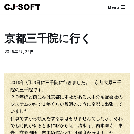
Menu
コ
ン
テ
京都三千院に行く
ン
ツ
2016年9月29日
へ
ス
キ
ッ
プ
2016年9月29日に三千院に行きました。 京都大原三千
院の三千院です。
２０年ほど前に私は京都に本社がある大手の宅配会社の
システムの件で１年ぐらい毎週のように京都に出張して
いました。
仕事ですから観光をする事は有りませんでしたが、それ
でも時間が有るときに駅から近い清水寺、西本願寺、東
寺、京都御所、市美術館などには何度か行きました。