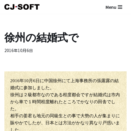
Menu
コ
ン
テ
徐州の結婚式で
ン
ツ
2016年10月6日
へ
ス
キ
ッ
プ
2016年10月6日に中国徐州にて上海事務所の張露露の結
婚式に参加しました。
徐州は２級都市なのである程度都会ですが結婚式は市内
から車で１時間程度離れたところでかなりの田舎でし
た。
相手の姜君も地元の同級生との事で大勢の人が集まりに
賑やかでしたが、日本とは方法がかなり異なり戸惑いま
した。