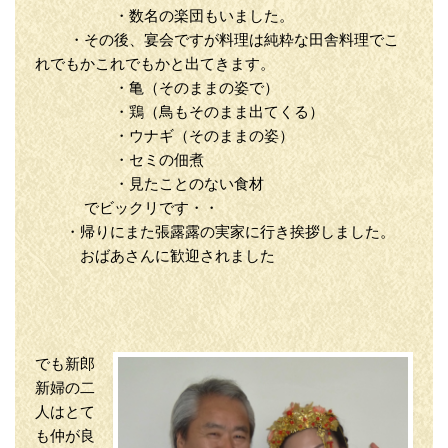
・数名の楽団もいました。
・その後、宴会ですが料理は純粋な田舎料理でこ
れでもかこれでもかと出てきます。
・亀（そのままの姿で）
・鶏（鳥もそのまま出てくる）
・ウナギ（そのままの姿）
・セミの佃煮
・見たことのない食材
でビックリです・・
・帰りにまた張露露の実家に行き挨拶しました。
おばあさんに歓迎されました
でも新郎
新婦の二
人はとて
も仲が良