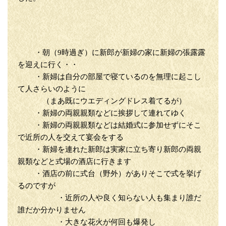
・朝（9時過ぎ）に新郎が新婦の家に新婦の張露露
を迎えに行く・・
・新婦は自分の部屋で寝ているのを無理に起こし
て人さらいのように
（まあ既にウエディングドレス着てるが）
・新婦の両親親類などに挨拶して連れてゆく
・新婦の両親親類などは結婚式に参加せずにそこ
で近所の人を交えて宴会をする
・新婦を連れた新郎は実家に立ち寄り新郎の両親
親類などと式場の酒店に行きます
・酒店の前に式台（野外）がありそこで式を挙げ
るのですが
・近所の人や良く知らない人も集まり誰だ
誰だか分かりません
・大きな花火が何回も爆発し