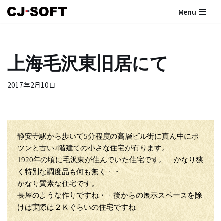
Menu
コ
ン
テ
上海毛沢東旧居にて
ン
ツ
2017年2月10日
へ
ス
キ
ッ
プ
静安寺駅から歩いて5分程度の高層ビル街に真ん中にポ
ツンと古い2階建ての小さな住宅が有ります。
1920年の頃に毛沢東が住んでいた住宅です。 かなり狭
く特別な調度品も何も無く・・
かなり質素な住宅です。
長屋のような作りですね・・後からの展示スペースを除
けば実際は２Ｋぐらいの住宅ですね