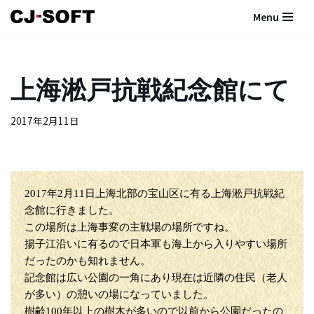
Menu
コ
ン
テ
上海淞戸抗戦紀念館にて
ン
ツ
2017年2月11日
へ
ス
キ
ッ
プ
2017年2月11日上海北部の宝山区に有る上海淞戸抗戦紀
念館に行きました。
この場所は上海事変の主戦場の場所ですね。
揚子江沿いに有るので日本軍も海上から入りやすい場所
だったのかも知れません。
記念館は広い公園の一角にあり現在は近隣の住民（老人
が多い）の憩いの場になっていました。
樹齢100年以上の樹木が多いので以前から公園だったの