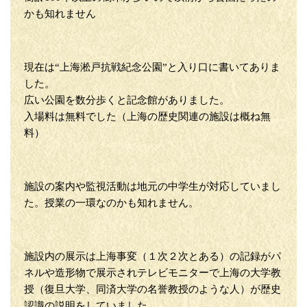
かも知れません
現在は“上海淞戸抗戦紀念公園”と入り口に書いてありま
した。
広い公園を数分歩くと記念館がありました。
入場料は無料でした（上海の歴史関連の施設は概ね無
料）
施設の案内や監視活動は地元の中学生が対応していまし
た。授業の一環なのかも知れません。
施設内の展示は上海事変（１次２次とある）の記録がパ
ネルや造形物で展示されテレビモニターで上海の大学教
授（復旦大学、同済大学の名誉教授のような人）が歴史
認識の説明をしていました。