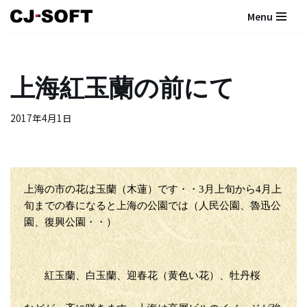
Menu
コ
ン
テ
上海紅玉蘭の前にて
ン
ツ
2017年4月1日
へ
ス
キ
ッ
プ
上海の市の花は玉蘭（木蓮）です・・3月上旬から4月上
旬までの春になると上海の公園では（人民公園、魯迅公
園、復興公園・・）
紅玉蘭、白玉蘭、迎春花（黄色い花）、牡丹桜