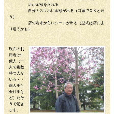
店が金額を入れる
自分のスマホに金額が出る（口頭でＯＫと云
う）
店の端末からレシートが出る（型式は店によ
り違うかも）
現在の利
用者は9
億人（一
人で複数
持つ人が
いる・・
個人用と
会社用な
ど）だそ
うで驚き
ます。