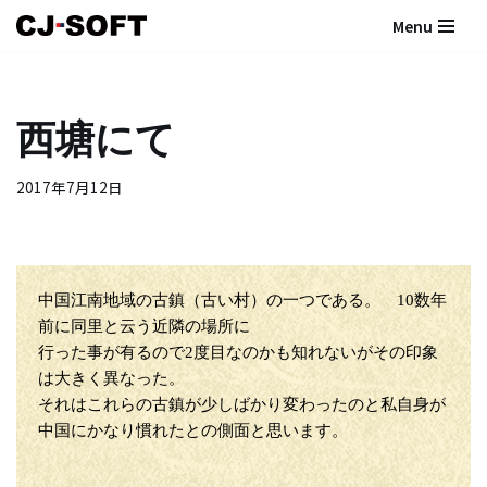
Menu
コ
ン
テ
西塘にて
ン
ツ
2017年7月12日
へ
ス
キ
ッ
プ
中国江南地域の古鎮（古い村）の一つである。 10数年
前に同里と云う近隣の場所に
行った事が有るので2度目なのかも知れないがその印象
は大きく異なった。
それはこれらの古鎮が少しばかり変わったのと私自身が
中国にかなり慣れたとの側面と思います。