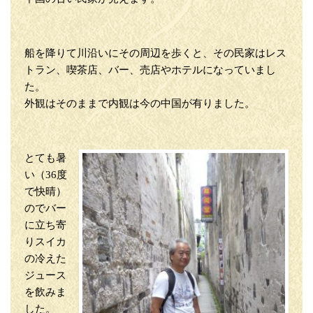
船を降りて川沿いにその周辺を歩くと、その民家はレス
トラン、喫茶店、バー、売店やホテルになっていまし
た。
外観はそのままで内観は今の中国が有りました。
とても暑
い（36度
で快晴）
のでバー
に立ち寄
りスイカ
の冷えた
ジュース
を飲みま
した。