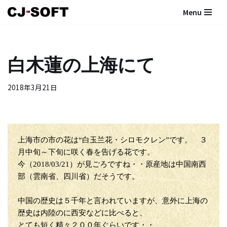
Menu
コ
ン
テ
白木蓮の上海にて
ン
ツ
2018年3月21日
へ
ス
キ
ッ
プ
上海市の市の花は“白玉兰花・シロモクレン”です。 ３
月中旬～下旬に咲く春を告げる花です。
今（2018/03/21）が見ごろですね・・原産地は中国南西
部（雲南省、四川省）だそうです。
中国の歴史は５千年と言われていますが、意外に上海の
歴史は内陸のに西安などに比べると、
とても短く精々２００年ぐらいです・・