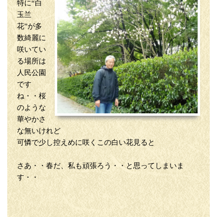
特に“白
玉兰
花”が多
数綺麗に
咲いてい
る場所は
人民公園
です
ね・・桜
のような
華やかさ
な無いけれど
可憐で少し控えめに咲くこの白い花見ると
さあ・・春だ、私も頑張ろう・・と思ってしまいま
す・・