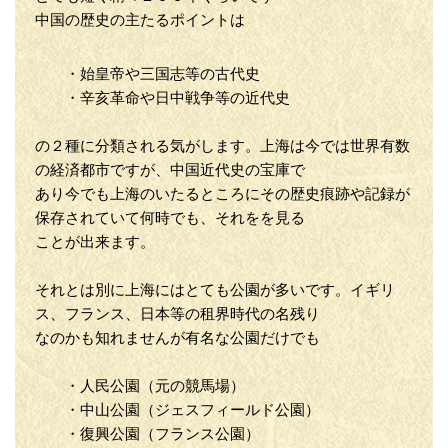
中国の歴史の主たるポイントは
・始皇帝や三国志等の古代史
・辛亥革命や日中戦争等の近代史
の２種に分類される気がします。上海は今では世界有数
の経済都市ですが、中国近代史の宝庫で
あり今でも上海のいたるところにその歴史痕跡や記録が
保存されていて何時でも、それをを見る
ことが出来ます。
それとは別に上海にはとても公園が多いです。イギリ
ス、フランス、日本等の租界時代の名残り
なのかも知れませんが有名な公園だけでも
・人民公園（元の競馬場）
・中山公園（ジェスフィールド公園）
・復興公園（フランス公園）