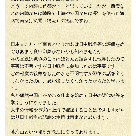
どうして内陸に首都が・・と思っていましたが、西安な
どの内陸からは陸路で上海や外国からは長江を使った海
路で南京は流通（物流）の拠点ですね。
日本人にとって南京という地名は日中戦争等の評価をめ
ぐりあまり良い印象がないかも知れませんが、
私の父親は戦争のことはほとんど話さずに他界したので
事実は不明ですが日中戦争に参加したのは事実です。
どの程度の役割をしたのかも不明ですが戦争の話を全く
しなかったのは、思い出したくなかったからだと思いま
す。
私が偶然中国にかかわる仕事を始めて日中の近代史等を
学ぶようになりました。
大半の情報や事実は上海で確認することはできますがや
はり日中戦争の悲劇の場所は南京かと思います。
幕府山という場所が長江に沿ってあります。