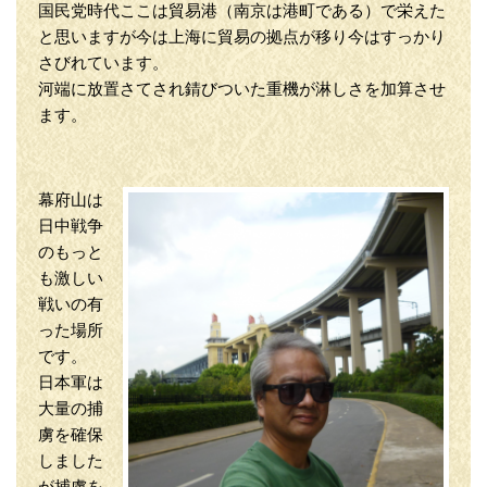
国民党時代ここは貿易港（南京は港町である）で栄えた
と思いますが今は上海に貿易の拠点が移り今はすっかり
さびれています。
河端に放置さてされ錆びついた重機が淋しさを加算させ
ます。
幕府山は
日中戦争
のもっと
も激しい
戦いの有
った場所
です。
日本軍は
大量の捕
虜を確保
しました