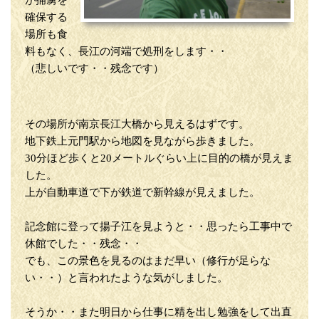
が捕虜を
確保する
場所も食
料もなく、長江の河端で処刑をします・・
（悲しいです・・残念です）
その場所が南京長江大橋から見えるはずです。
地下鉄上元門駅から地図を見ながら歩きました。
30分ほど歩くと20メートルぐらい上に目的の橋が見えま
した。
上が自動車道で下が鉄道で新幹線が見えました。
記念館に登って揚子江を見ようと・・思ったら工事中で
休館でした・・残念・・
でも、この景色を見るのはまだ早い（修行が足らな
い・・）と言われたような気がしました。
そうか・・また明日から仕事に精を出し勉強をして出直