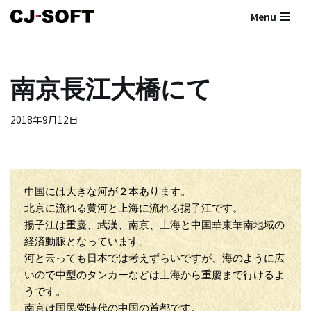
Menu
コ
ン
テ
南京長江大橋にて
ン
ツ
2018年9月12日
へ
ス
キ
ッ
プ
中国には大きな河が２本あります。
北京に流れる黄河と上海に流れる揚子江です。
揚子江は重慶、武漢、南京、上海と中国華東華南地域の
経済動脈となっています。
河と云っても日本では考えずらいですが、海のように広
いので中型のタンカーなどは上海から重慶まで行けるよ
うです。
南京は国民党時代の中国の首都です。