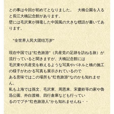
との事は今回が初めてとなりました。 大橋公園を入る
と長江大橋記念館があります。
壁には毛沢東が揮毫した中国風の大きな標語が書いてあ
ります。
”全世界人民大团结万岁”
現在中国では”红色旅游”（共産党の足跡を訪ねる旅）が
流行っていると聞きますが、大橋記念館には
毛沢東や共産党を称えるような写真やパネルと橋の施工
の様子がわかる写真も展示されているので
ある意味ではこの場所も”红色旅游”なのかも知れませ
ん。
私も上海では孫文、毛沢東、周恩来、宋慶鈴等の家や魯
迅公園、外白渡橋、四行倉庫なども行ってい
るのでプチ”红色旅游人”かも知れませんね・・