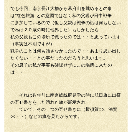
でも今回、南京長江大橋から幕府山を眺めるとの事
は”红色旅游”との意図ではなく私の父親が日中戦争
に参加しているので（但し父親は戦争の話は何もしない
で私は２０歳の時に他界した）もしかしたら
私の父親もこの場所で戦ったのでは・・と思っています
（事実は不明ですが）
戦争のことは何も話さなかったので・・あまり思い出し
たくない・・との事だったのだろうと思います。
その息子の私が事実も確認せずにこの場所に来たの
は・・
それは数年前に南京総統府見学の時に旭日旗に出征
の寄せ書きをした汚れた旗が展示され
ていて、その一つの寄せ書きに（横須賀○○、浦賀
○○・・）などの旗を見たからです。