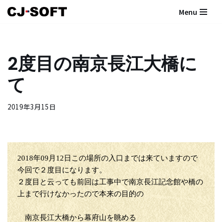
Menu
コ
ン
テ
2度目の南京長江大橋に
ン
ツ
て
へ
ス
2019年3月15日
キ
ッ
プ
2018年09月12日この場所の入口までは来ていますので
今回で２度目になります。
２度目と云っても前回は工事中で南京長江記念館や橋の
上まで行けなかったので本来の目的の
南京長江大橋から幕府山を眺める