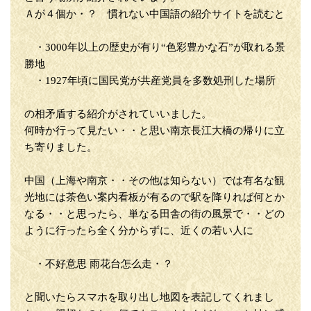
Ａが４個か・？ 慣れない中国語の紹介サイトを読むと
・3000年以上の歴史が有り“色彩豊かな石”が取れる景
勝地
・1927年頃に国民党が共産党員を多数処刑した場所
の相矛盾する紹介がされていいました。
何時か行って見たい・・と思い南京長江大橋の帰りに立
ち寄りました。
中国（上海や南京・・その他は知らない）では有名な観
光地には茶色い案内看板が有るので駅を降りれば何とか
なる・・と思ったら、単なる田舎の街の風景で・・どの
ように行ったら全く分からずに、近くの若い人に
・不好意思 雨花台怎么走・？
と聞いたらスマホを取り出し地図を表記してくれまし