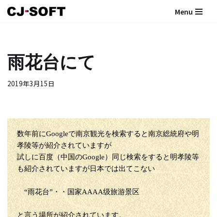
Menu
コ
ン
テ
雨花台にて
ン
ツ
2019年3月15日
へ
ス
キ
ッ
プ
数年前にGoogleで南京観光を検索すると南京総統府や明
孝陵等が紹介されていますが
試しに百度（中国のGoogle）同じ検索をすると明孝陵等
も紹介されていますが日本では出てこない
“雨花台”・・国家AAAA级旅游景区
と言う場所が紹介されています。