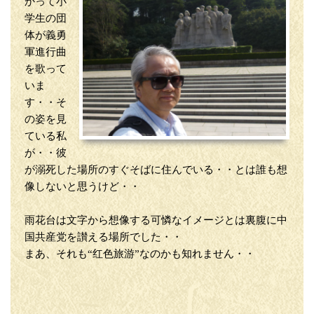
かって小
学生の団
体が義勇
軍進行曲
を歌って
いま
す・・そ
の姿を見
ている私
が・・彼
が溺死した場所のすぐそばに住んでいる・・とは誰も想
像しないと思うけど・・
雨花台は文字から想像する可憐なイメージとは裏腹に中
国共産党を讃える場所でした・・
まあ、それも“红色旅游”なのかも知れません・・