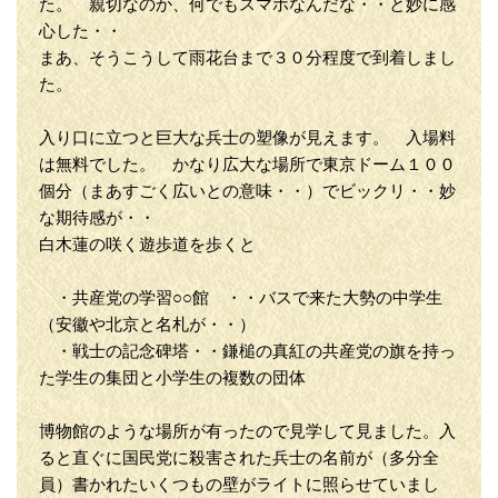
た。 親切なのか、何でもスマホなんだな・・と妙に感
心した・・
まあ、そうこうして雨花台まで３０分程度で到着しまし
た。
入り口に立つと巨大な兵士の塑像が見えます。 入場料
は無料でした。 かなり広大な場所で東京ドーム１００
個分（まあすごく広いとの意味・・）でビックリ・・妙
な期待感が・・
白木蓮の咲く遊歩道を歩くと
・共産党の学習○○館 ・・バスで来た大勢の中学生
（安徽や北京と名札が・・）
・戦士の記念碑塔・・鎌槌の真紅の共産党の旗を持っ
た学生の集団と小学生の複数の団体
博物館のような場所が有ったので見学して見ました。入
ると直ぐに国民党に殺害された兵士の名前が（多分全
員）書かれたいくつもの壁がライトに照らせていまし