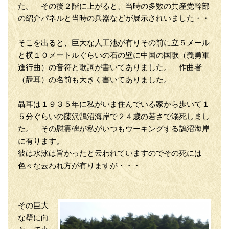
た。 その後２階に上がると、当時の多数の共産党幹部
の紹介パネルと当時の兵器などが展示されいました・・
そこを出ると、巨大な人工池が有りその前に立５メール
と横１０メートルぐらいの石の壁に中国の国歌（義勇軍
進行曲）の音符と歌詞が書いてありました。 作曲者
（聶耳）の名前も大きく書いてありました。
聶耳は１９３５年に私がいま住んでいる家から歩いて１
５分ぐらいの藤沢鵠沼海岸で２４歳の若さで溺死しまし
た。 その慰霊碑が私がいつもウーキングする鵠沼海岸
に有ります。
彼は水泳は旨かったと云われていますのでその死には
色々な云われ方が有りますが・・・
その巨大
な壁に向