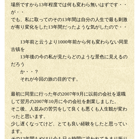
場所ですから13年程度では何も変わら無いはずです・・
が・・
でも、私に取ってのその13年間は自分の人生で最も刺激
が有り変化をした13年間だったような気がしたので・・
13年前と云うより1000年前から何も変わらない同里
古镇を
13年後の今の私が見たらどのような景色に見えるの
だろう
か・・？
それが今回の旅の目的です。
最初に同里に行った年の2007年9月に以前の会社を退職
して翌月の2007年10月に今の会社を創業しました。
そこ後、人並みの苦労をして良くも悪くも人生観が変わ
ったと思います。
少し遅くなってけど、とても良い経験をしたと思ってい
ます。
その13年間もやはり今も日々時間に追われてあまり振り