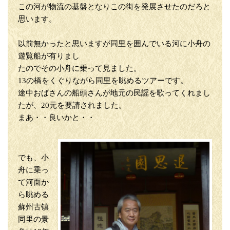
この河が物流の基盤となりこの街を発展させたのだろと
思います。
以前無かったと思いますが同里を囲んでいる河に小舟の
遊覧船が有りまし
たのでその小舟に乗って見ました。
13の橋をくぐりながら同里を眺めるツアーです。
途中おばさんの船頭さんが地元の民謡を歌ってくれまし
たが、20元を要請されました。
まあ・・良いかと・・
でも、小
舟に乗っ
て河面か
ら眺める
蘇州古镇
同里の景