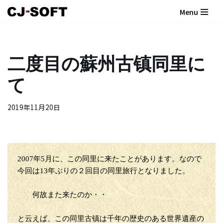
Menu
コ
ン
テ
二度目の蘇州古镇同里に
ン
ツ
て
へ
ス
2019年11月20日
キ
ッ
プ
2007年5月に、この同里に来たことがあります。なので
今回は13年ぶりの２回目の同里旅行となりました。
何故また来たのか・・
と云えば、この同里古镇は千年の歴史のある世界遺産の