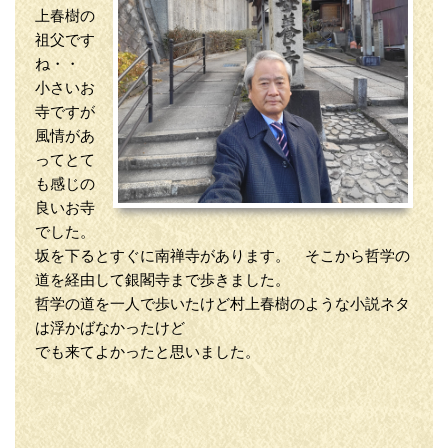
上春樹の
祖父です
ね・・
小さいお
寺ですが
風情があ
ってとて
も感じの
良いお寺
でした。
坂を下るとすぐに南禅寺があります。 そこから哲学の
道を経由して銀閣寺まで歩きました。
哲学の道を一人で歩いたけど村上春樹のような小説ネタ
は浮かばなかったけど
でも来てよかったと思いました。