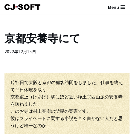
Menu
コ
ン
テ
京都安養寺にて
ン
ツ
2022年12月15日
へ
ス
キ
ッ
プ
1泊2日で大阪と京都の顧客訪問をしました。仕事を終え
て半日休暇を取り
京都蹴上（けあげ）駅にほど近い浄土宗西山派の安養寺
を訪ねました。
このお寺は村上春樹の父親の実家です。
彼はプライベートに関する小説を全く書かない人だと思
うけど唯一なのか