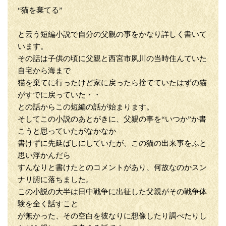
“猫を棄てる”
と云う短編小説で自分の父親の事をかなり詳しく書いて
います。
その話は子供の頃に父親と西宮市夙川の当時住んていた
自宅から海まで
猫を棄てに行ったけど家に戻ったら捨てていたはずの猫
がすでに戻っていた・・
との話からこの短編の話が始まります。
そしてこの小説のあとがきに、父親の事を“いつか”か書
こうと思っていたがなかなか
書けずに先延ばしにしていたが、この猫の出来事をふと
思い浮かんだら
すんなりと書けたとのコメントがあり、何故なのかスン
ナリ腑に落ちました。
この小説の大半は日中戦争に出征した父親がその戦争体
験を全く話すこと
が無かった、その空白を彼なりに想像したり調べたりし