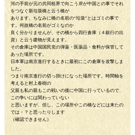
河の手前が元の共同租界で向こう岸が中国との事でそれ
をつなぐ新垃圾橋と云う橋が
あります。ちなみに橋の名前の“垃圾”とはゴミの事で
す。何故橋の名前がゴミなのか
良く分かりませんが、その橋から四行倉庫（４銀行の出
資）と云う建物が見えます。
その倉庫は中国国民党の弾薬・医薬品・食料が保管して
あった場所です。
日本軍は南京進行するときに最初にこの倉庫を攻撃しま
した。
つまり南京進行の切っ掛けになった場所です。時間軸を
考えると村上春樹の
父親も私の親もこの戦いの後に中国に行っているので、
この争いには関わっていない
と思いますが、但し、この場所やこの橋などには来たの
では・？と思ったりします
（確認できません）