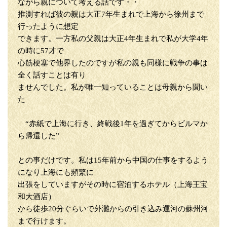
ながら親について考える話です・・
推測すれば彼の親は大正7年生まれで上海から徐州まで
行ったように想定
できます。一方私の父親は大正4年生まれで私が大学4年
の時に57才で
心筋梗塞で他界したのですが私の親も同様に戦争の事は
全く話すことは有り
ませんでした。私が唯一知っていることは母親から聞い
た
“赤紙で上海に行き、終戦後1年を過ぎてからビルマか
ら帰還した”
との事だけです。私は15年前から中国の仕事をするよう
になり上海にも頻繁に
出張をしていますがその時に宿泊するホテル（上海王宝
和大酒店）
から徒歩20分ぐらいで外灘からの引き込み運河の蘇州河
まで行けます。