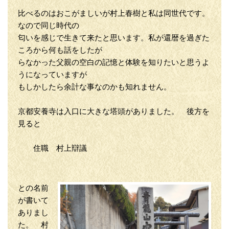
比べるのはおこがましいが村上春樹と私は同世代です。
なので同じ時代の
匂いを感じで生きて来たと思います。私が還暦を過ぎた
ころから何も話をしたが
らなかった父親の空白の記憶と体験を知りたいと思うよ
うになっていますが
もしかしたら余計な事なのかも知れません。
京都安養寺は入口に大きな塔頭がありました。 後方を
見ると
住職 村上辯議
との名前
が書いて
ありまし
た。 村