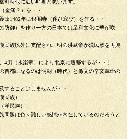
ば室町時代に近い時期と思います。
寺（金満？）を・・
政1482年に銀閣寺（侘び寂び）を作る・・
の防御）を作り一方の日本では足利文化に華が咲
漢民族以外に支配され、明の洪武帝が漢民族を再興
、4男（永楽帝）により北京に遷都するが・・）
の首都になるのは明朝（時代）と孫文の辛亥革命の
及することはしませんが・・
漢民族）
（漢民族）
族問題は色々難しい感情が内在しているのだろうと