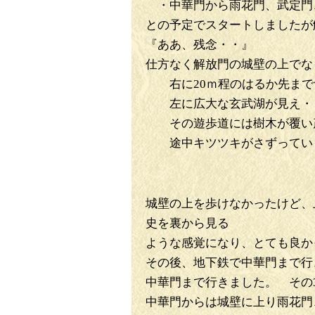
・中華門から雨花門、武定門
との予定でスタートしましたが
『ああ、残念・・』
仕方なく解放門の城壁の上でな
右に20ｍ程のはるか先まで
左に広大な玄武湖が見え・
その遊歩道には樹木が覆
途中キツツキがさずってい
城壁の上を歩けなかったけど、
史を裏から見る
ような感覚になり、とても良か
その後、地下鉄で中華門まで行
中華門まで行きました。 そ
中華門からは城壁に上り雨花門