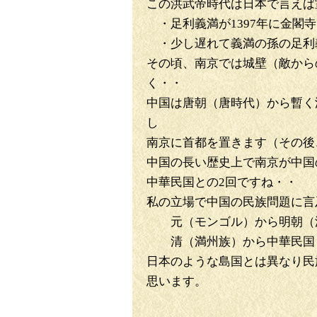
この洪武帝時代は日本で言え
・足利義満が1397年に金閣
・少し遅れて義満の孫の足利義
その頃、南京では城壁（敵から
く・・
中国は唐朝（唐時代）から暫く
し
南京に首都を置きます（その後
中国の長い歴史上で南京が中国
中華民国との2回ですね・・
私の立場で中国の民族問題に言
元（モンゴル）から明朝（
清（満州族）から中華民国
日本のような島国とは異なり民
思います。