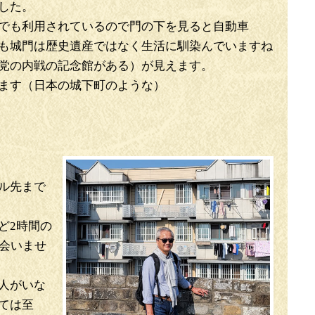
した。
でも利用されているので門の下を見ると自動車
も城門は歴史遺産ではなく生活に馴染んでいますね
党の内戦の記念館がある）が見えます。
ます（日本の城下町のような）
ル先まで
ど2時間の
に会いませ
人がいな
ては至