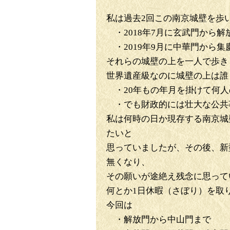
私は過去2回この南京城壁を歩
・2018年7月に玄武門から
・2019年9月に中華門から集
それらの城壁の上を一人で歩き
世界遺産級なのに城壁の上は誰
・20年もの年月を掛けて何人
・でも財政的には壮大な公共
私は何時の日か現存する南京城
たいと
思っていましたが、その後、新
無くなり、
その願いが途絶え残念に思って
何とか1日休暇（さぼり）を取
今回は
・解放門から中山門まで