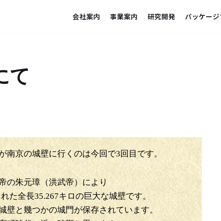
会社案内
事業案内
研究開発
パッケージ
にて
が南京の城壁に行くのは今回で3回目です。
帝の朱元璋（洪武帝）により
作られた全長35.267キロの巨大な城壁です。
の城壁と幾つかの城門が保存されています。