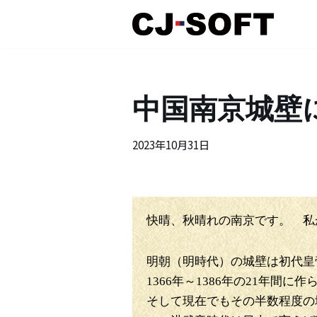
コ
ン
テ
中国南京城壁
ン
ツ
へ
2023年10月31日
ス
キ
ッ
プ
快晴、秋晴れの南京です。 私
明朝（明時代）の城壁は初代皇
1366年～1386年の21年間に
そして現在でもその半数程度