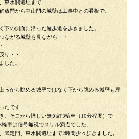
、東水關遺址まで
解放門から中山門の城壁は工事中との看板で、
く下の側面に沿った遊歩道を歩きました。
つながる城壁を見ながら・・
・
い茂り・・
ました。
上っから眺める城壁ではなく下から眺める城壁も歴
ったです・・
き、そこから怪しい無免許3輪車（10分程度）で
の3輪車は信号無視でスリル満点でした。
、武定門、東水關遺址まで2時間少々歩きました。