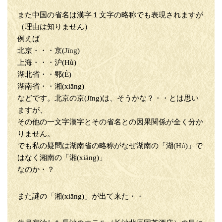
また中国の省名は漢字１文字の略称でも表現されますが
（理由は知りません）
例えば
北京・・・京(Jīng)
上海・・・沪(Hù)
湖北省・・鄂(È)
湖南省・・湘(xiāng)
などです。北京の京(Jīng)は、そうかな？・・とは思い
ますが、
その他の一文字漢字とその省名との因果関係が全く分か
りません。
でも私の疑問は湖南省の略称がなぜ湖南の「湖(Hú)」で
はなく湘南の「湘(xiāng)」
なのか・？
また謎の「湘(xiāng)」が出て来た・・