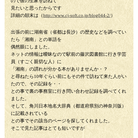
ので彼の生家を訪ねて
見たいと思ったからです
詳細の顛末は（
http://www.cj-soft.co.jp/blog044-2/
）
出張の前に湖南省（省都は長沙）の歴史などを調べてい
たら「湘南」との単語を
偶然眼にしました。
ネットの情報は曖昧なので駅前の藤沢図書館に行き学芸
員（すごく親切な人）に
「湘南」の謂れが分かる本がありませんか・？
と尋ねたら10年ぐらい前にもその件で訪ねて来た人がい
たので、その記録を・・
との事で裏の事務室に行き問い合わせ記録を調べてくれ
ました。
そして、角川日本地名大辞典（都道府県別の神奈川版）
に記載されている
との事でその該当のページを探してくれました。
そこで見た記事はとても短いですが