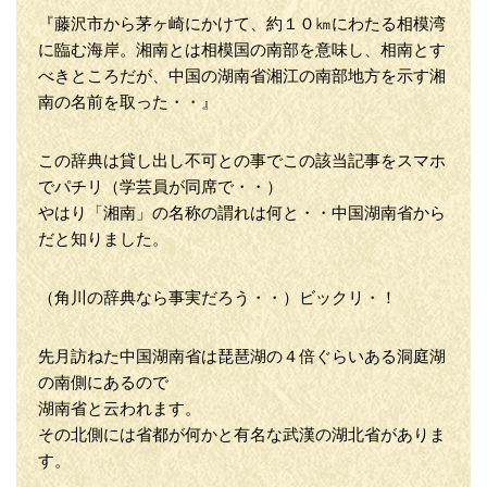
『藤沢市から茅ヶ崎にかけて、約１０㎞にわたる相模湾
に臨む海岸。湘南とは相模国の南部を意味し、相南とす
べきところだが、中国の湖南省湘江の南部地方を示す湘
南の名前を取った・・』
この辞典は貸し出し不可との事でこの該当記事をスマホ
でパチリ（学芸員が同席で・・）
やはり「湘南」の名称の謂れは何と・・中国湖南省から
だと知りました。
（角川の辞典なら事実だろう・・）ビックリ・！
先月訪ねた中国湖南省は琵琶湖の４倍ぐらいある洞庭湖
の南側にあるので
湖南省と云われます。
その北側には省都が何かと有名な武漢の湖北省がありま
す。