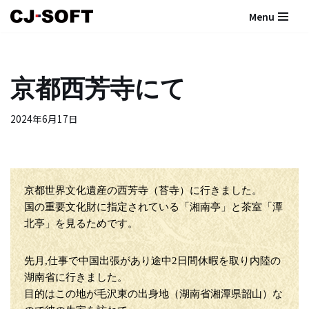
Menu
コ
ン
テ
京都西芳寺にて
ン
ツ
2024年6月17日
へ
ス
キ
ッ
プ
京都世界文化遺産の西芳寺（苔寺）に行きました。
国の重要文化財に指定されている「湘南亭」と茶室「潭
北亭」を見るためです。
先月,仕事で中国出張があり途中2日間休暇を取り内陸の
湖南省に行きました。
目的はこの地が毛沢東の出身地（湖南省湘潭県韶山）な