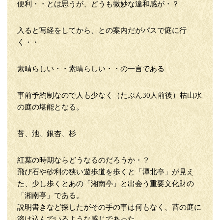
便利・・とは思うが、どうも微妙な違和感が・？
入ると写経をしてから、との案内だがパスで庭に行
く・・
素晴らしい・・素晴らしい・・の一言である
事前予約制なので人も少なく（たぶん30人前後）枯山水
の庭の堪能となる。
苔、池、銀杏、杉
紅葉の時期ならどうなるのだろうか・？
飛び石や砂利の狭い遊歩道を歩くと「潭北亭」が見え
た、少し歩くとあの「湘南亭」と出会う重要文化財の
「湘南亭」である。
説明書きなど探したがその手の事は何もなく、苔の庭に
溶け込んでいるような感じであった。