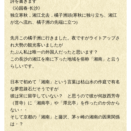
詩を書きます
《沁园春·长沙》
独立寒秋，湘江北去，橘子洲頭(寒秋に独り立ち、湘江
が北へ流れ、橘子洲の先端に立つ)
先月この橘子洲に行きました。夜ですがライトアップさ
れ大勢の観光客いましたが
たぶん私は唯一の外国人だったと思います？
この長沙の湘江を南に下った地域を俗称「湘南」と云う
らしいです。
日本で初めて「湘南」という言葉は枯山水の作庭で有名
な夢窓疎石だそうですが
彼は宋に留学していない？ と思うので彼が何故西芳寺
（苔寺）に「湘南亭」や「潭北亭」を作ったのか分から
ない・・
そして京都の「湘南」と藤沢、茅ヶ崎の湘南の因果関係
は・？