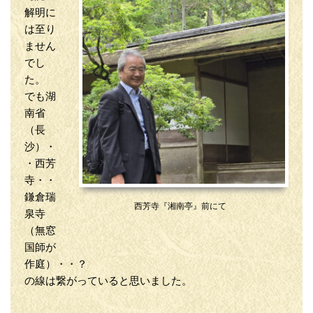
解明に
は至り
ません
でし
た。
でも湖
南省
（長
沙）・
・西芳
寺・・
鎌倉瑞
西芳寺『湘南亭』前にて
泉寺
（無窓
国師が
作庭）・・？
の線は繋がっていると思いました。