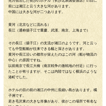
先月宿泊した長沙のホテル（长沙北辰国荟酒店）の目に
前には湘江と云う大きな河があります。
中国には大きな河が二つあります。
黄河（北京などに流れる）
長江（通称揚子江で重慶、武漢、南京、上海まで）
その長江（揚子江）の支流が湘江のようです。河と云っ
ても中型船舶が往来できる幅と深さがあります。
黄河や長江沿いの都市が栄えたのはこの河（船が物流の
中心）の原因ですね。
以前南京で長江大橋（南京戦争の激戦地の付近）に行っ
たことが有りますが、そこは内陸ではなく横浜のような
港町でした。
ホテルの目の前の湘江の中州に長細い島があります。橘
子洲です。
若き毛沢東の大きな肖像があり、彼がこの場所で有名な