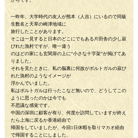
からです。
一昨年、大学時代の友人が熊本（人吉）にいるので同級
生数名と天草の崎津地域に
旅行したことがあります。
そこは一見すると日本のどこにでもある片田舎の少し寂
びれた漁村ですが、唯一違う
のはどの家にも玄関扉の上に“小さな十字架”が掲げてあ
りました。
それを見たときに、私の脳裏に何故がポルトガルの寂び
れた漁村のようなイメージが
浮かんでいました。
私はポルトガルは行ったこなど無いので、どうしてこの
ように思ったのかは今でも
不思議な感覚です。
中国の深圳に顧客が有り、何度か訪問していますが終え
たら上海に戻るか香港経由で
帰国をしていましたが、今回1日休暇を取りマカオ経由
で帰国することにしました。