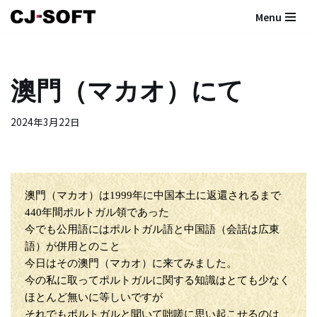
Menu
コ
ン
テ
澳門（マカオ）にて
ン
ツ
2024年3月22日
へ
ス
キ
ッ
プ
澳門（マカオ）は1999年に中国本土に返還されるまで
440年間ポルトガル領であった
今でも公用語にはポルトガル語と中国語（会話は広東
語）が併用とのこと
今日はその澳門（マカオ）に来てみました。
今の私に取ってポルトガルに関する知識はとても少なく
ほとんど無いに等しいですが
それでもポルトガルと聞いて咄嗟に思い起こせるのは