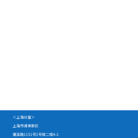
＜上海分室＞
上海市浦東新区
蓮溪路1151号1号楼二楼A-2