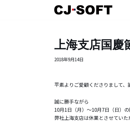
コ
ン
テ
上海支店国慶
ン
ツ
へ
2018年9月14日
ス
キ
ッ
平素よりご愛顧くださりまして、
プ
誠に勝手ながら
10月1日（月）〜10月7日（日）
弊社上海支店は休業とさせていた