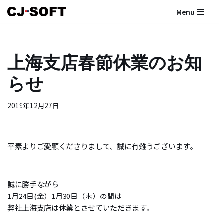
Menu
コ
ン
テ
上海支店春節休業のお知
ン
ツ
らせ
へ
ス
2019年12月27日
キ
ッ
プ
平素よりご愛顧くださりまして、誠に有難うございます。
誠に勝手ながら
1月24日(金）1月30日（木）の間は
弊社上海支店は休業とさせていただきます。